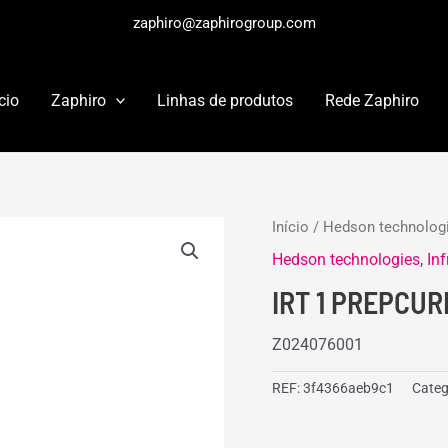
zaphiro@zaphirogroup.com
cio
Zaphiro
Linhas de produtos
Rede Zaphiro
Início
/
Hedson technolog
Hedson technologies
,
In
IRT 1 PREPCUR
Z024076001
REF:
3f4366aeb9c1
Categ