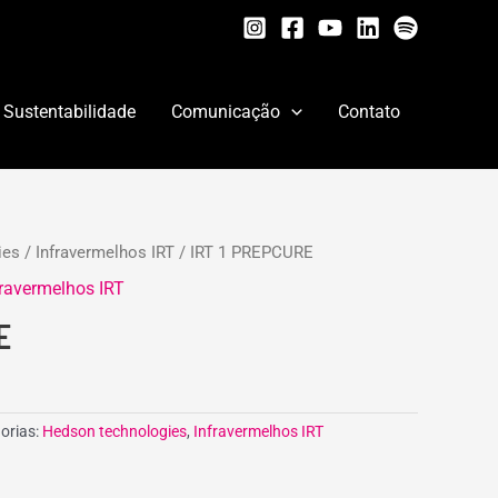
Sustentabilidade
Comunicação
Contato
ies
/
Infravermelhos IRT
/ IRT 1 PREPCURE
fravermelhos IRT
E
orias:
Hedson technologies
,
Infravermelhos IRT