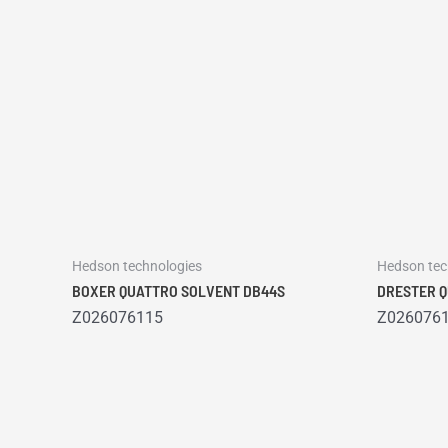
Hedson technologies
Hedson tec
BOXER QUATTRO SOLVENT DB44S
DRESTER Q
Z026076115
Z026076