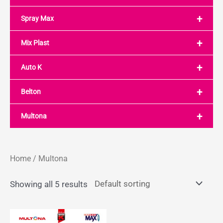
+
Spray Max
+
Mix Plast
+
Auto K
+
Belton
+
Multona
Home
/ Multona
Showing all 5 results