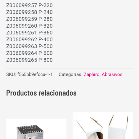
Z006099257 P-220
Z006099258 P-240
Z006099259 P-280
Z006099260 P-320
Z006099261 P-360
Z006099262 P-400
Z006099263 P-500
Z006099264 P-600
Z006099265 P-800
SKU:
f565bb9efcca-1-1
Categorías:
Zaphiro
,
Abrasivos
Productos relacionados