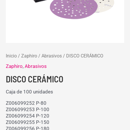
Inicio
/
Zaphiro
/
Abrasivos
/ DISCO CERÁMICO
Zaphiro
,
Abrasivos
DISCO CERÁMICO
Caja de 100 unidades
Z006099252 P-80
Z006099253 P-100
Z006099254 P-120
Z006099255 P-150
Z006099256 P-180