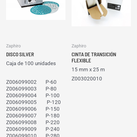
Zaphiro
Zaphiro
DISCO SILVER
CINTA DE TRANSICIÓN
FLEXIBLE
Caja de 100 unidades
15 mm x 25 m
Z003020010
Z006099002
P-60
Z006099003
P-80
Z006099004
P-100
Z006099005
P-120
Z006099006
P-150
Z006099007
P-180
Z006099008
P-220
Z006099009
P-240
Z006099010
P-280