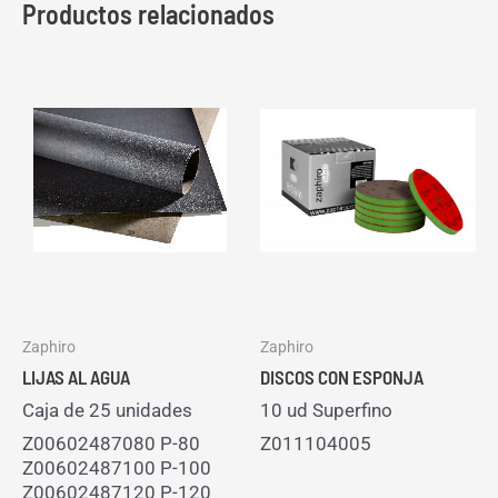
Productos relacionados
Zaphiro
Zaphiro
LIJAS AL AGUA
DISCOS CON ESPONJA
Caja de 25 unidades
10 ud Superfino
Z00602487080 P-80
Z011104005
Z00602487100 P-100
Z00602487120 P-120