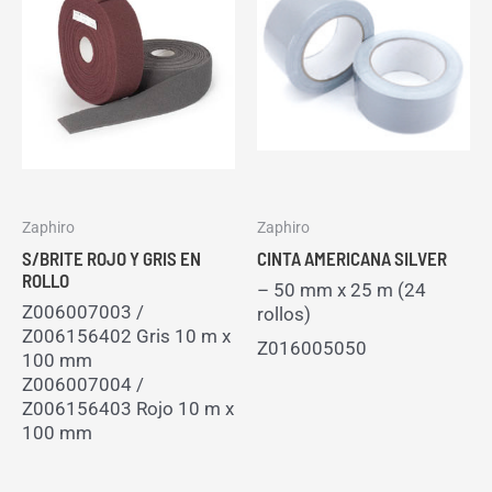
Zaphiro
Zaphiro
S/BRITE ROJO Y GRIS EN
CINTA AMERICANA SILVER
ROLLO
– 50 mm x 25 m (24
Z006007003 /
rollos)
Z006156402 Gris 10 m x
Z016005050
100 mm
Z006007004 /
Z006156403 Rojo 10 m x
100 mm