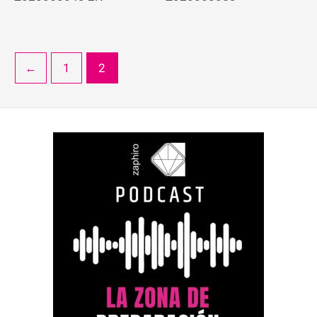
←
1
2