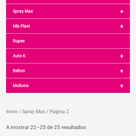
+
Spray Max
+
Mix Plast
Rupes
+
Auto K
+
Belton
+
Multona
Início
/
Spray Max
/ Página 2
A mostrar 22–25 de 25 resultados