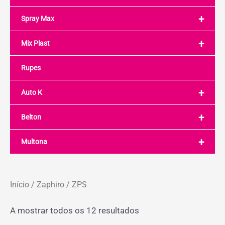
+
Spray Max
+
Mix Plast
Rupes
+
Auto K
+
Belton
+
Multona
Início
/
Zaphiro
/ ZPS
A mostrar todos os 12 resultados