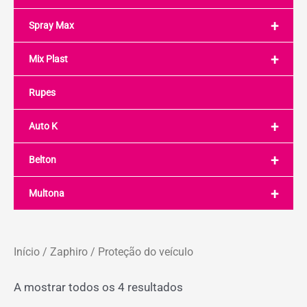
+
Spray Max
+
Mix Plast
Rupes
+
Auto K
+
Belton
+
Multona
Início
/
Zaphiro
/ Proteção do veículo
A mostrar todos os 4 resultados