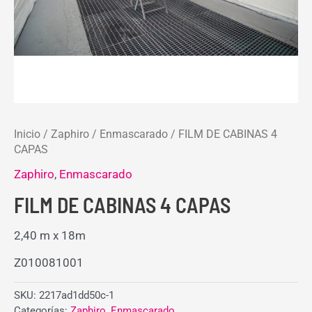
Inicio
/
Zaphiro
/
Enmascarado
/ FILM DE CABINAS 4
CAPAS
Zaphiro
,
Enmascarado
FILM DE CABINAS 4 CAPAS
2,40 m x 18m
Z010081001
SKU:
2217ad1dd50c-1
Categorías:
Zaphiro
,
Enmascarado