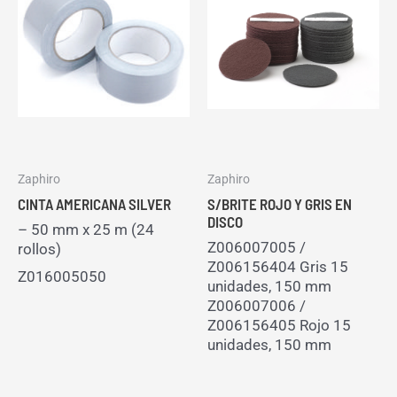
Zaphiro
Zaphiro
CINTA AMERICANA SILVER
S/BRITE ROJO Y GRIS EN
DISCO
– 50 mm x 25 m (24
Z006007005 /
rollos)
Z006156404 Gris 15
Z016005050
unidades, 150 mm
Z006007006 /
Z006156405 Rojo 15
unidades, 150 mm