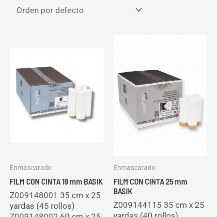
Enmascarado
Enmascarado
FILM CON CINTA 19 mm BASIK
FILM CON CINTA 25 mm
BASIK
Z009148001 35 cm x 25
Z009144115 35 cm x 25
yardas (45 rollos)
yardas (40 rollos)
Z009148002 60 cm x 25