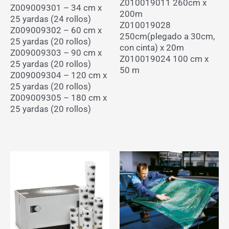
Z010019011 260cm x
Z009009301 – 34 cm x
200m
25 yardas (24 rollos)
Z010019028
Z009009302 – 60 cm x
250cm(plegado a 30cm,
25 yardas (20 rollos)
con cinta) x 20m
Z009009303 – 90 cm x
Z010019024 100 cm x
25 yardas (20 rollos)
50 m
Z009009304 – 120 cm x
25 yardas (20 rollos)
Z009009305 – 180 cm x
25 yardas (20 rollos)