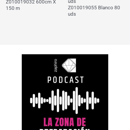
uds
Z010019032 600cm X
Z010019055 Blanco 80
150 m
uds