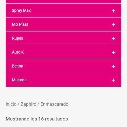
+
Spray Max
+
Mix Plast
+
Rupes
+
Auto K
+
Belton
+
Multona
Inicio
/
Zaphiro
/ Enmascarado
Mostrando los 16 resultados