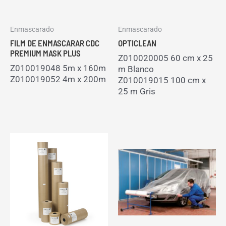
Enmascarado
Enmascarado
FILM DE ENMASCARAR CDC
OPTICLEAN
PREMIUM MASK PLUS
Z010020005 60 cm x 25
Z010019048
5m x 160m
m Blanco
Z010019052
4m x 200m
Z010019015 100 cm x
25 m Gris