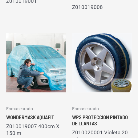
Z010019001
Z010019008
Enmascarado
Enmascarado
WONDERMASK AQUAFIT
WPS PROTECCION PINTADO
DE LLANTAS
Z010019007 400cm X
Z010020001 Violeta 20
150 m