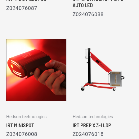
AUTO LED
Z024076087
Z024076088
Hedson technologies
Hedson technologies
IRT MINISPOT
IRT PREP X 3-1 LDP
Z024076008
Z024076018