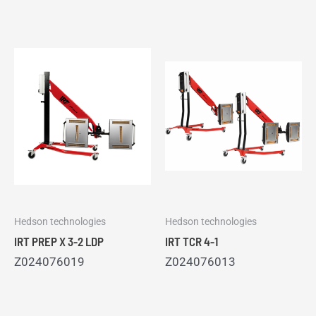
Hedson technologies
Hedson technologies
IRT PREP X 3-2 LDP
IRT TCR 4-1
Z024076019
Z024076013