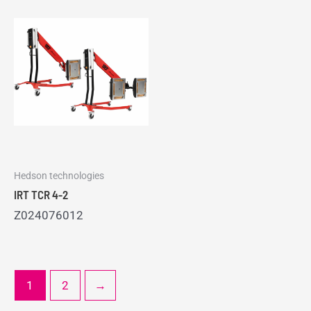
Hedson technologies
IRT TCR 4-2
Z024076012
1
2
→