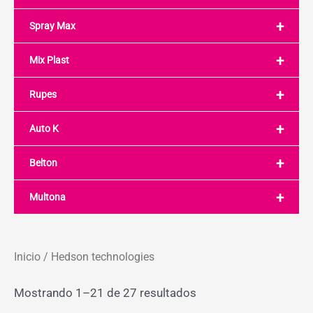
+
Spray Max
+
Mix Plast
+
Rupes
+
Auto K
+
Belton
+
Multona
Inicio
/ Hedson technologies
Mostrando 1–21 de 27 resultados