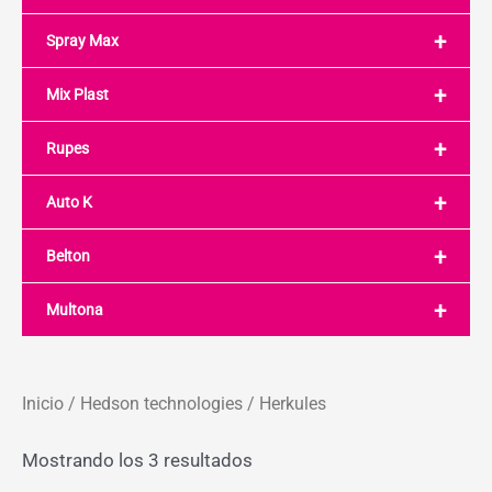
+
Spray Max
+
Mix Plast
+
Rupes
+
Auto K
+
Belton
+
Multona
Inicio
/
Hedson technologies
/ Herkules
Mostrando los 3 resultados